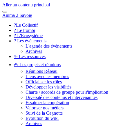
Aller au contenu principal
Anima 2 Savoie
?️Le Collectif
? Le trombi
? L'Ecosystème
? Les événements
L'agenda des évènements
Archives
✨ Les ressources
⛵ Les projets et réunions
Réunions Réseau
Liens avec les membres
Officialiser les rôles
Développer les visibilités
Charte / accords de groupe pour s'implication
Diversité des contenus et intervenant.es
Essaimer la coopération
Valoriser nos métiers
Suivi de la Cagnotte
Evolution du wiki
Archives