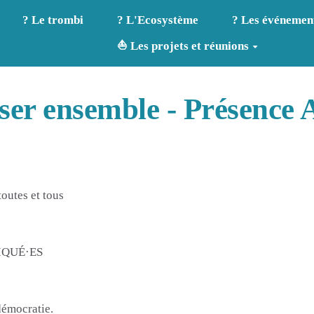
? Le trombi
? L'Ecosystème
? Les événemen
⛵ Les projets et réunions
r ensemble - Présence A
outes et tous
IQUÉ·ES
démocratie.