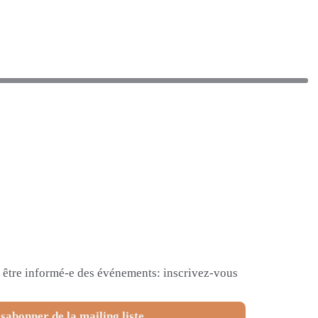
et être informé-e des événements: inscrivez-vous
sabonner de la mailing liste