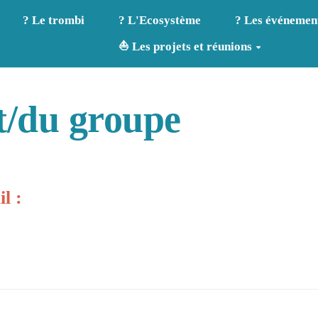
? Le trombi
? L'Ecosystème
? Les événemen
⛵ Les projets et réunions
t/du groupe
l :