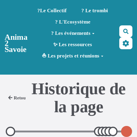
Aller au contenu principal
?️Le Collectif
? Le trombi
? L'Ecosystème
Rec
? Les événements
Anima
2
✨ Les ressources
Savoie
⛵ Les projets et réunions
Historique de
Retour
la page