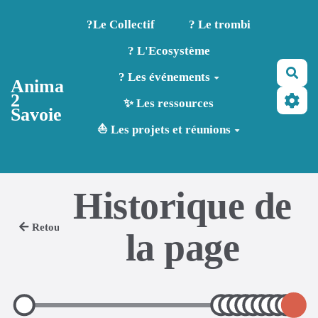
Aller au contenu principal
?️Le Collectif
? Le trombi
? L'Ecosystème
Rec
? Les événements
Anima
2
✨ Les ressources
Savoie
⛵ Les projets et réunions
Historique de
Retour
la page