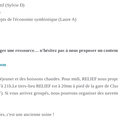
tif (Sylvie D)
)
epts de l'économie symbiotique (Laure A)
tager une ressource… n'hésitez pas à nous proposer un contenu
com
déjeuner et des boissons chaudes. Pour midi, RELIEF nous propo
u'à 21h.Le tiers-lieu RELIEF est à 20mn à pied de la gare de Cluse
e”). Si vous arrivez groupés, nous pourrons organiser des navet
es, c'est une ancienne usine !