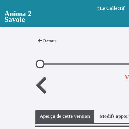
Aller au contenu principal
?️Le Collectif
Anima 2
Savoie
Retour
V
Aperçu de cette version
Modifs apport