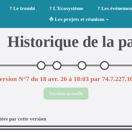
? Le trombi
? L'Ecosystème
? Les événemen
⛵ Les projets et réunions
Historique de la p
ersion N°7 du 18 avr. 26 à 18:03 par 74.7.227.1
Version actuelle
ées par cette version