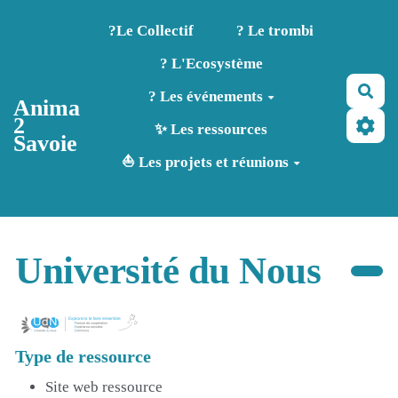
Aller au contenu principal
?️Le Collectif
? Le trombi
? L'Ecosystème
Rec
? Les événements
Anima
2
✨ Les ressources
Savoie
⛵ Les projets et réunions
Université du Nous
Type de ressource
Site web ressource