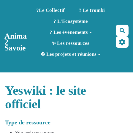
Aller au contenu principal
?️Le Collectif
? Le trombi
? L'Ecosystème
Rec
? Les événements
Anima
2
✨ Les ressources
Savoie
⛵ Les projets et réunions
Yeswiki : le site
officiel
Type de ressource
Site web ressource