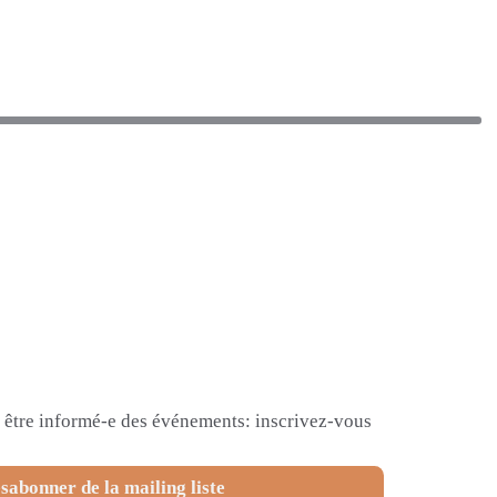
et être informé-e des événements: inscrivez-vous
sabonner de la mailing liste