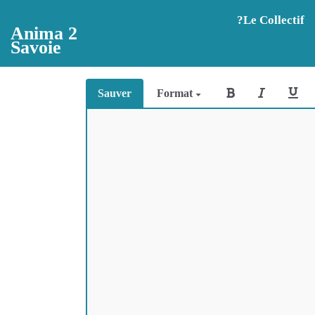
Aller au contenu principal
?️Le Collectif
Anima 2
Savoie
Sauver
Format