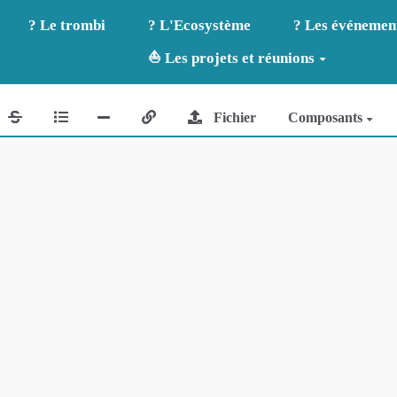
? Le trombi
? L'Ecosystème
? Les événemen
⛵ Les projets et réunions
Fichier
Composants