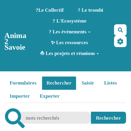
Aller au contenu principal
?️Le Collectif
? Le trombi
? L'Ecosystème
Rec
? Les événements
Anima
2
✨ Les ressources
Savoie
⛵ Les projets et réunions
Formulaires
Rechercher
Saisir
Listes
Importer
Exporter