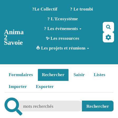
Aller au contenu principal
?️Le Collectif
? Le trombi
? L'Ecosystème
Rec
? Les événements
Anima
2
✨ Les ressources
Savoie
⛵ Les projets et réunions
Formulaires
Rechercher
Saisir
Listes
Importer
Exporter