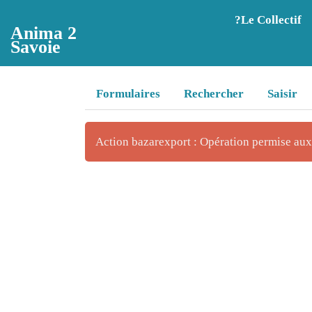
Aller au contenu principal
?️Le Collectif
Anima 2
Savoie
Formulaires
Rechercher
Saisir
Action bazarexport : Opération permise au