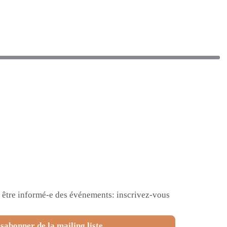
et être informé-e des événements: inscrivez-vous
sabonner de la mailing liste