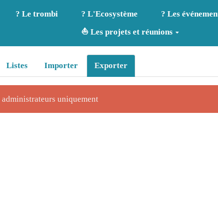
? Le trombi
? L'Ecosystème
? Les événemen
⛵ Les projets et réunions
Listes
Importer
Exporter
x administrateurs uniquement