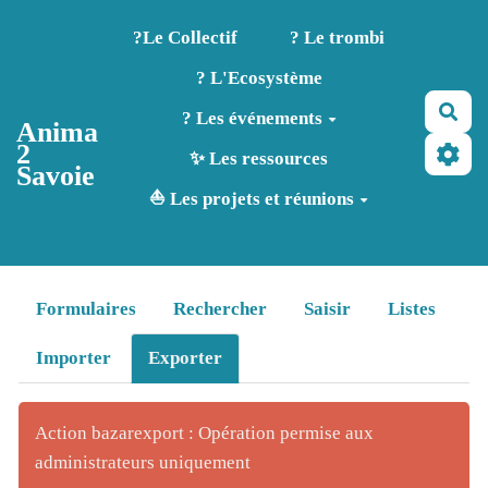
Aller au contenu principal
?️Le Collectif
? Le trombi
? L'Ecosystème
Rec
? Les événements
Anima
2
✨ Les ressources
Savoie
⛵ Les projets et réunions
Formulaires
Rechercher
Saisir
Listes
Importer
Exporter
Action bazarexport : Opération permise aux
administrateurs uniquement