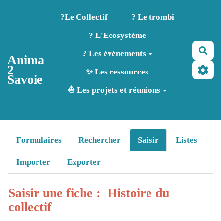
Aller au contenu principal
?️Le Collectif
? Le trombi
? L'Ecosystème
Rec
? Les événements
Anima
2
✨ Les ressources
Savoie
⛵ Les projets et réunions
Formulaires
Rechercher
Saisir
Listes
Importer
Exporter
Saisir une fiche : Histoire du
collectif