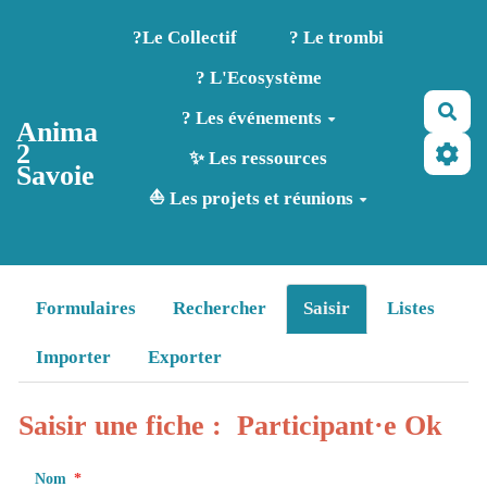
Aller au contenu principal
?️Le Collectif
? Le trombi
? L'Ecosystème
Rec
? Les événements
Anima
2
✨ Les ressources
Savoie
⛵ Les projets et réunions
Formulaires
Rechercher
Saisir
Listes
Importer
Exporter
Saisir une fiche : Participant·e Ok
Nom