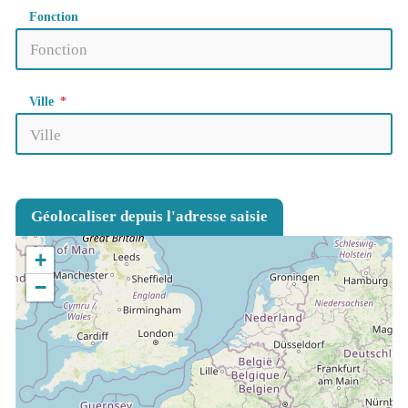
Fonction
Ville
Géolocaliser depuis l'adresse saisie
+
−