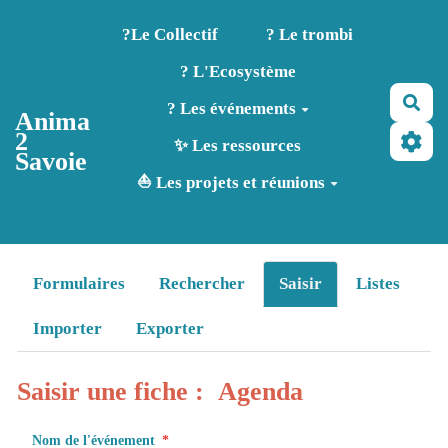
Aller au contenu principal
?️Le Collectif
? Le trombi
? L'Ecosystème
Rec
? Les événements
Anima
2
✨ Les ressources
Savoie
⛵ Les projets et réunions
Formulaires
Rechercher
Saisir
Listes
Importer
Exporter
Saisir une fiche : Agenda
Nom de l'événement