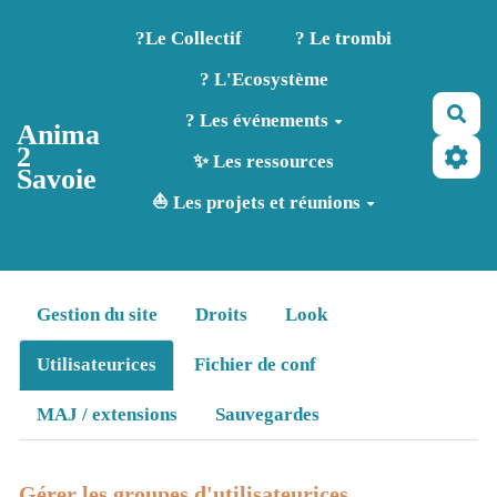
Aller au contenu principal
?️Le Collectif
? Le trombi
? L'Ecosystème
Rec
? Les événements
Anima
2
✨ Les ressources
Savoie
⛵ Les projets et réunions
Gestion du site
Droits
Look
Utilisateurices
Fichier de conf
MAJ / extensions
Sauvegardes
Gérer les groupes d'utilisateurices