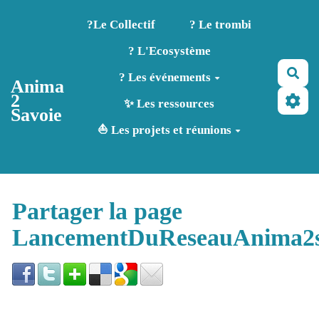
Aller au contenu principal
?️Le Collectif
? Le trombi
? L'Ecosystème
Rec
? Les événements
Anima
2
✨ Les ressources
Savoie
⛵ Les projets et réunions
Partager la page
LancementDuReseauAnima2sa