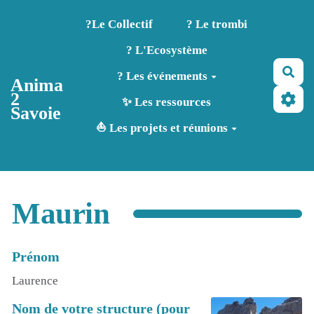
Aller au contenu principal
?️Le Collectif
? Le trombi
? L'Ecosystème
Rec
? Les événements
Anima
2
✨ Les ressources
Savoie
⛵ Les projets et réunions
Maurin
Prénom
Laurence
Nom de votre structure (pour