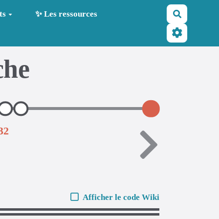
Recherche
ts
✨ Les ressources
che
32
Afficher le code Wiki