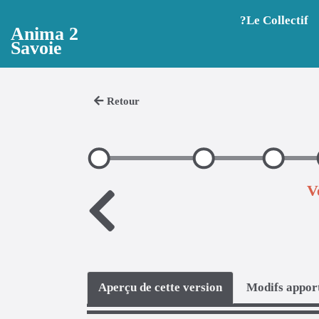
Aller au contenu principal
?️Le Collectif
Anima 2
Savoie
Retour
V
Aperçu de cette version
Modifs apport