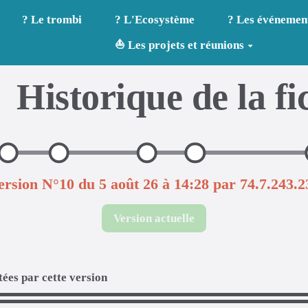
? Le trombi
? L'Ecosystème
? Les événemen
⛵ Les projets et réunions
Historique de la fi
ersion N°10 du 5 août 26 à 14:28 par 74.7.243.2
Version actuelle
ées par cette version