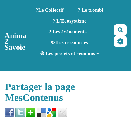
Aller au contenu principal
?️Le Collectif
? Le trombi
? L'Ecosystème
Rec
? Les événements
Anima
2
✨ Les ressources
Savoie
⛵ Les projets et réunions
Partager la page
MesContenus