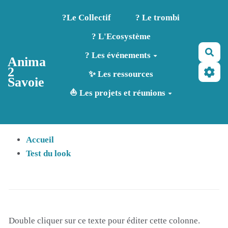
Aller au contenu principal
?️Le Collectif
? Le trombi
? L'Ecosystème
Rec
? Les événements
Anima
2
✨ Les ressources
Savoie
⛵ Les projets et réunions
Accueil
Test du look
Double cliquer sur ce texte pour éditer cette colonne.