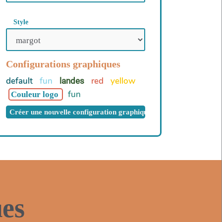
Style
Configurations graphiques
default
fun
red
yellow
landes
fun
Couleur logo
Créer une nouvelle configuration graphique
es