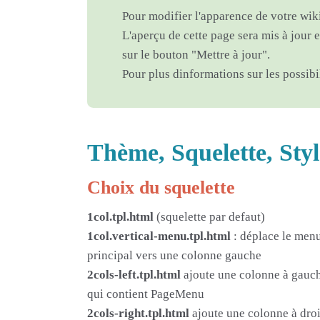
Pour modifier l'apparence de votre wiki
L'aperçu de cette page sera mis à jour e
sur le bouton "Mettre à jour".
Pour plus dinformations sur les possib
Thème, Squelette, Styl
Choix du squelette
1col.tpl.html
(squelette par defaut)
1col.vertical-menu.tpl.html
: déplace le men
principal vers une colonne gauche
2cols-left.tpl.html
ajoute une colonne à gauc
qui contient PageMenu
2cols-right.tpl.html
ajoute une colonne à droi