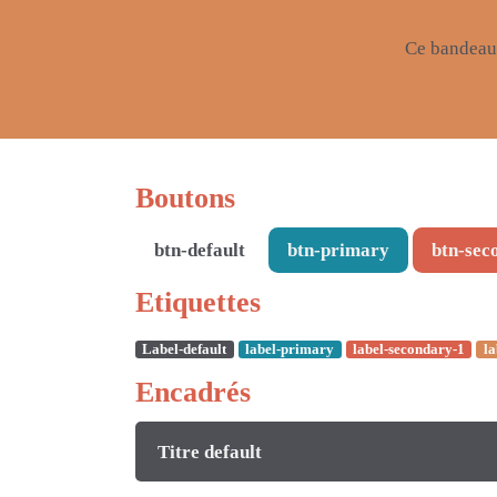
Ce bandeau
Boutons
btn-default
btn-primary
btn-sec
Etiquettes
Label-default
label-primary
label-secondary-1
la
Encadrés
Titre default