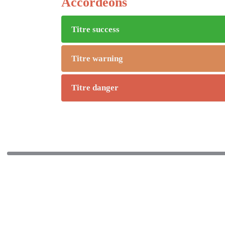
Accordéons
Titre success
Titre warning
Titre danger