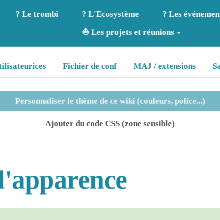
? Le trombi
? L'Ecosystème
? Les événemen
⛵ Les projets et réunions
tilisateurices
Fichier de conf
MAJ / extensions
S
Personnaliser le thème de ce wiki (couleurs, police...)
Ajouter du code CSS (zone sensible)
 l'apparence