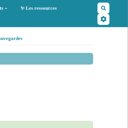
Recherche
ts
✨ Les ressources
auvegardes