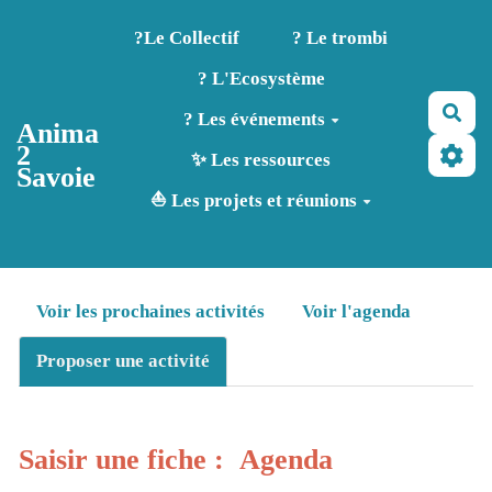
Aller au contenu principal
?️Le Collectif
? Le trombi
? L'Ecosystème
Rec
? Les événements
Anima
2
✨ Les ressources
Savoie
⛵ Les projets et réunions
Voir les prochaines activités
Voir l'agenda
Proposer une activité
Saisir une fiche : Agenda