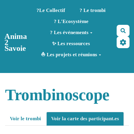
Aller au contenu principal
?️Le Collectif
? Le trombi
? L'Ecosystème
Rec
? Les événements
Anima
2
✨ Les ressources
Savoie
⛵ Les projets et réunions
Trombinoscope
Voir le trombi
Voir la carte des participant.es