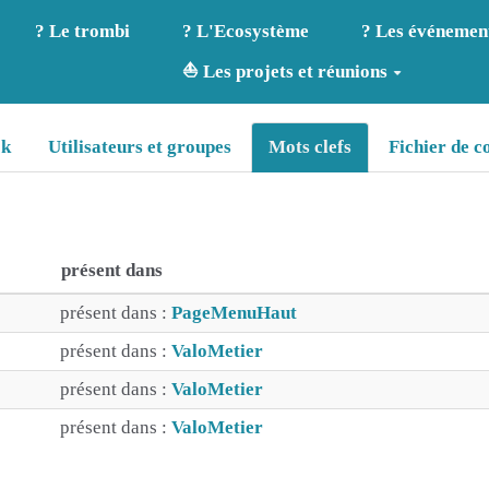
? Le trombi
? L'Ecosystème
? Les événemen
⛵ Les projets et réunions
ok
Utilisateurs et groupes
Mots clefs
Fichier de c
présent dans
présent dans :
PageMenuHaut
présent dans :
ValoMetier
présent dans :
ValoMetier
présent dans :
ValoMetier