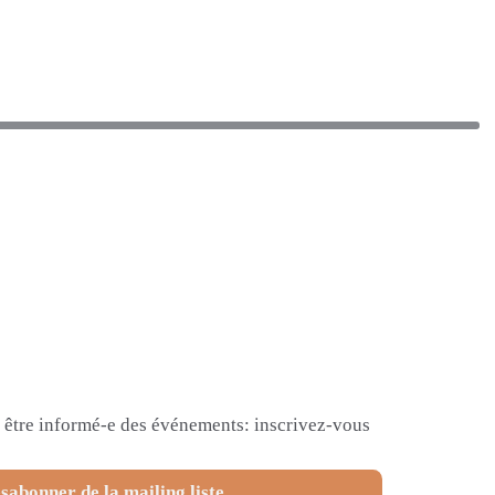
et être informé-e des événements: inscrivez-vous
sabonner de la mailing liste