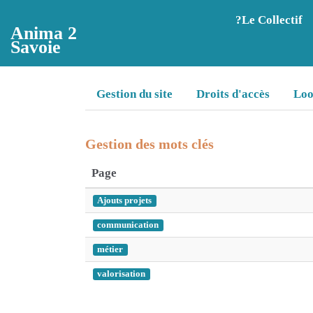
Aller au contenu principal
?️Le Collectif
Anima 2
Savoie
Gestion du site
Droits d'accès
Lo
Gestion des mots clés
Page
Ajouts projets
communication
métier
valorisation