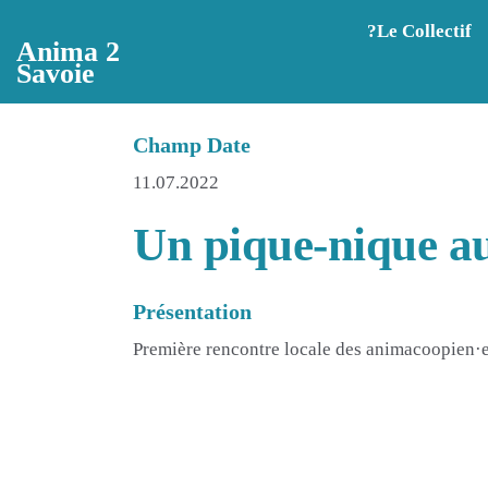
Aller au contenu principal
?️Le Collectif
Anima 2
Savoie
Champ Date
11.07.2022
Un pique-nique au
Présentation
Première rencontre locale des animacoopien·e