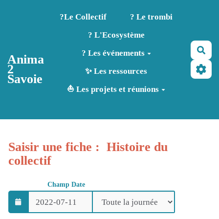
Aller au contenu principal
?️Le Collectif
? Le trombi
? L'Ecosystème
Rec
? Les événements
Anima
2
✨ Les ressources
Savoie
⛵ Les projets et réunions
Saisir une fiche : Histoire du
collectif
Champ Date