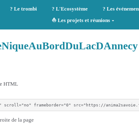
? Le trombi
? L'Ecosystème
? Les événemen
⛵ Les projets et réunions
queNiqueAuBordDuLacDAnnecy
age HTML
roite de la page