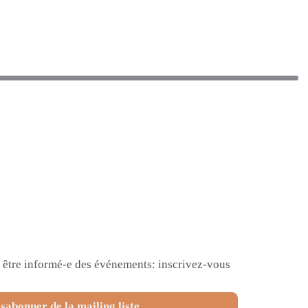
et être informé-e des événements: inscrivez-vous
sabonner de la mailing liste