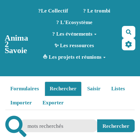
Aller au contenu principal
?️Le Collectif
? Le trombi
? L'Ecosystème
Rec
? Les événements
Anima
2
✨ Les ressources
Savoie
⛵ Les projets et réunions
Formulaires
Rechercher
Saisir
Listes
Importer
Exporter